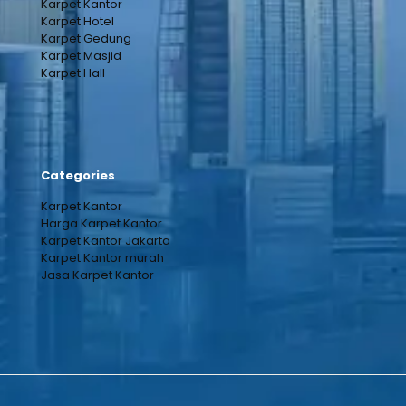
Karpet Kantor
Karpet Hotel
Karpet Gedung
Karpet Masjid
Karpet Hall
Categories
Karpet Kantor
Harga Karpet Kantor
Karpet Kantor Jakarta
Karpet Kantor murah
Jasa Karpet Kantor