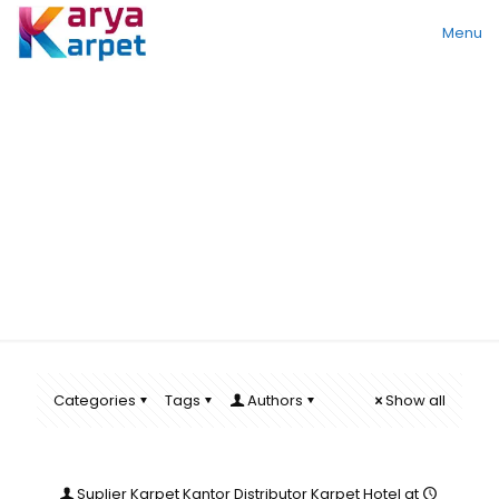
Menu
sejarah karpet
axminster
Categories
Tags
Authors
Show all
Suplier Karpet Kantor Distributor Karpet Hotel
at