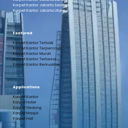
Karpet Kantor Jakarta Selatan
Karpet Kantor Jakarta Utara
Featured
Karpet Kantor Terbaik
Karpet Kantor Terpercaya
Karpet Kantor Murah
Karpet Kantor Terbesar
Karpet Kantor Berkualitas
Applications
Karpet Kantor
Karpet Hotel
Karpet Gedung
Karpet Masjid
Karpet Hall