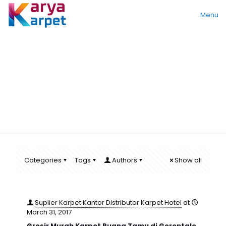
Menu
gorontalo
Categories
Tags
Authors
Show all
Suplier Karpet Kantor Distributor Karpet Hotel
at
March 31, 2017
Grosir Murah Karpet Ruang Tamu di Gorontalo