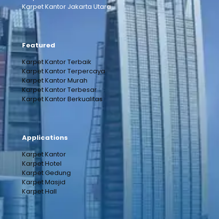
Karpet Kantor Jakarta Utara
Featured
Karpet Kantor Terbaik
Karpet Kantor Terpercaya
Karpet Kantor Murah
Karpet Kantor Terbesar
Karpet Kantor Berkualitas
Applications
Karpet Kantor
Karpet Hotel
Karpet Gedung
Karpet Masjid
Karpet Hall